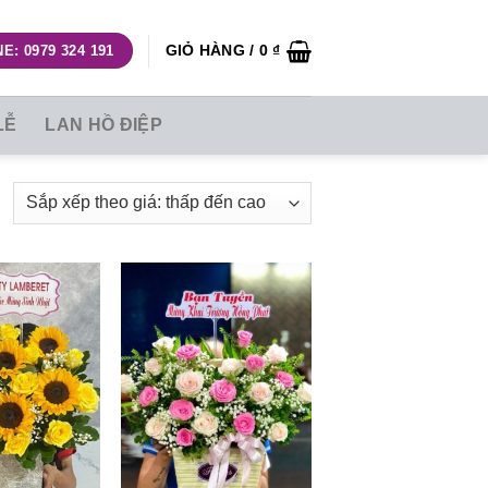
GIỎ HÀNG /
0
₫
E: 0979 324 191
LỄ
LAN HỒ ĐIỆP