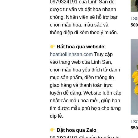
0979324191 của Linh San để
được tư vấn và đặt hoa nhanh
chóng. Nhân viên sẽ hỗ trợ bạn
LS
chọn mẫu hoa, màu sắc và
50
thông điệp đi kèm theo ý muốn.
Đặt hoa qua website
:
hoatuoilinhsan.com
Truy cập
vào trang web của Linh San,
chọn mẫu hoa yêu thích từ danh
mục sản phẩm, điền thông tin
giao hàng và thanh toán trực
tuyến dễ dàng. Website luôn cập
nhật các mẫu hoa mới, giúp bạn
tìm được mẫu phù hợp cho từng
dịp lễ.
LS
55
Đặt hoa qua Zalo
:
0979324191 để nhận tư vấn chi