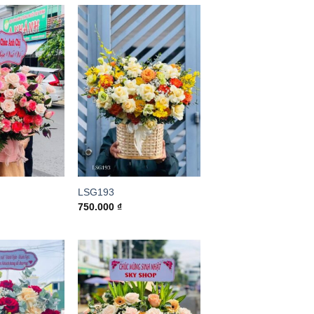
LSG193
750.000
₫