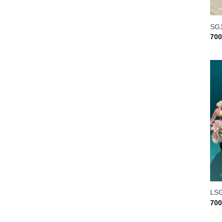
SG
70
LS
70