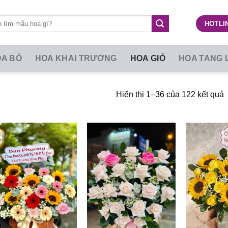
HOTLIN
A BÓ
HOA KHAI TRƯƠNG
HOA GIỎ
HOA TANG 
Hiển thị 1–36 của 122 kết quả