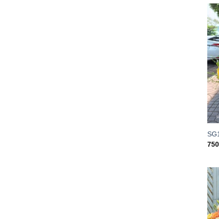
SG
75