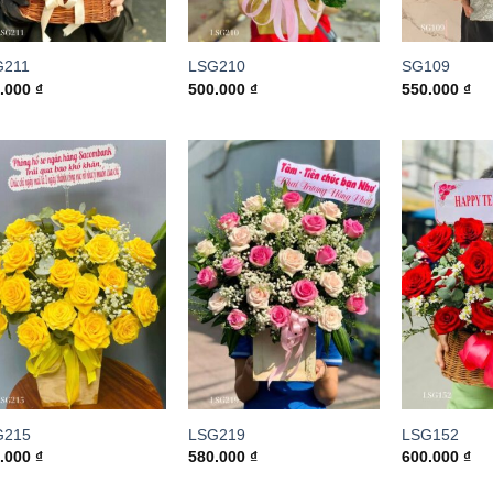
G211
LSG210
SG109
0.000
₫
500.000
₫
550.000
₫
G215
LSG219
LSG152
0.000
₫
580.000
₫
600.000
₫