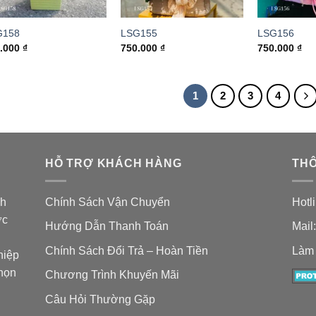
G158
LSG155
LSG156
0.000
₫
750.000
₫
750.000
₫
1
2
3
4
HỖ TRỢ KHÁCH HÀNG
THÔ
nh
Chính Sách Vận Chuyển
Hotl
ợc
Hướng Dẫn Thanh Toán
Mail
Chính Sách Đổi Trả – Hoàn Tiền
Làm 
hiệp
chọn
Chương Trình Khuyến Mãi
Câu Hỏi Thường Gặp