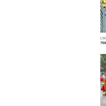
LS
75