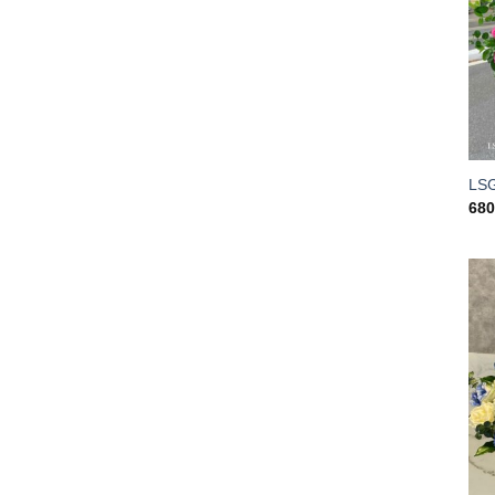
LS
68